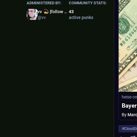
ADMINISTERED BY:
COMMUNITY STATS:
vv
[follow my new artist profile!]
43
@vv
active punks
heise on
Bayer
By
Mar
#
CloudDi