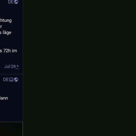
DE
htung 
 
 läge 
s 72h im 
Jul 29
*
DE
ann 