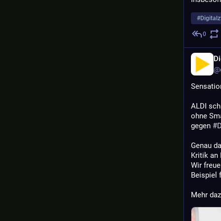
#
Digital
0
Di
@d
Sensation
ALDI scha
ohne Sma
gegen 
#
D
Genau da
Kritik an
Wir freu
Beispiel 
Mehr daz