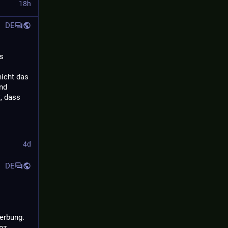
18h
DE
s 
icht das 
d 
 dass 
4d
DE
rbung. 
nz.