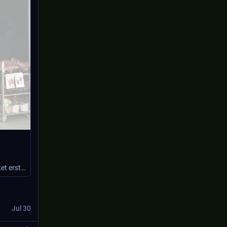
Seit Jahrzehnten kritisieren wir App-Rabatte und Bonusprogramme. Nun verzichtet erstmals ein großer Lebensmittelhändler darauf und zeigt, dass gute Preise
Jul 30