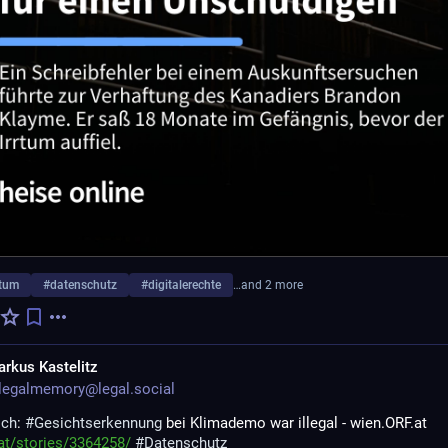
rtum
#
datenschutz
#
digitalerechte
…and 2 more
rkus Kastelitz
legalmemory@legal.social
ich
: 
#
Gesichtserkennung
 bei Klimademo war illegal - wien.ORF.at
.at/stories/3364258/
#
Datenschutz