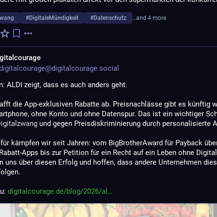
zwang
#
DigitaleMündigkeit
#
Datenschutz
…and 4 more
gitalcourage
igitalcourage@digitalcourage.social
: ALDI zeigt, dass es auch anders geht.
fft die App-exklusiven Rabatte ab. Preisnachlässe gibt es künftig w
rtphone, ohne Konto und ohne Datenspur. Das ist ein wichtiger Schr
igitalzwang
 und gegen Preisdiskriminierung durch personalisierte A
für kämpfen wir seit Jahren: vom BigBrotherAward für Payback über
 Rabatt-Apps bis zur Petition für ein Recht auf ein Leben ohne Digita
en uns über diesen Erfolg und hoffen, dass andere Unternehmen die
folgen.
u: 
digitalcourage.de/blog/2026/al