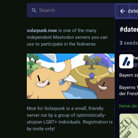
date
#
date
solarpunk.moe
is one of the many
independent Mastodon servers you can
3
seeds
use to participate in the fediverse.
he
@h
Bayern z
Bayerns 
der Freis
heise.de
Moé for Solarpunk is a small, friendly
server run by a group of optimistically-
utopian LGBT+ individuals. Registration is
by invite only!