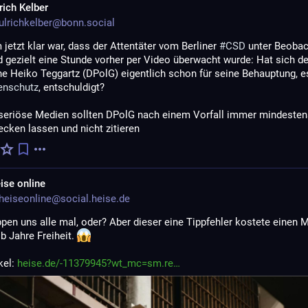
rich Kelber
lrichkelber@bonn.social
etzt klar war, dass der Attentäter vom Berliner 
#
CSD
 unter Beobac
 gezielt eine Stunde vorher per Video überwacht wurde: Hat sich der
e Heiko Teggartz (DPolG) eigentlich schon für seine Behauptung, es
enschutz
, entschuldigt?
 seriöse Medien sollten DPolG nach einem Vorfall immer mindesten
cken lassen und nicht zitieren
ise online
eiseonline@social.heise.de
ppen uns alle mal, oder? Aber dieser eine Tippfehler kostete einen M
b Jahre Freiheit. 
el: 
heise.de/-11379945?wt_mc=sm.re