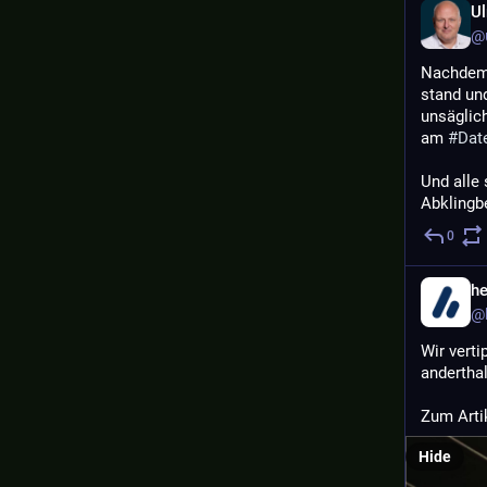
Ul
@u
Nachdem j
stand und
unsäglich
am 
#
Dat
Und alle
Abklingbe
0
he
@h
Wir verti
anderthal
Zum Artik
Hide