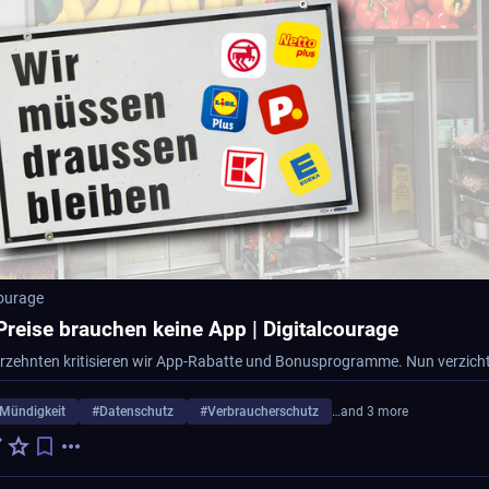
courage
Preise brauchen keine App | Digitalcourage
eMündigkeit
#
Datenschutz
#
Verbraucherschutz
…and 3 more