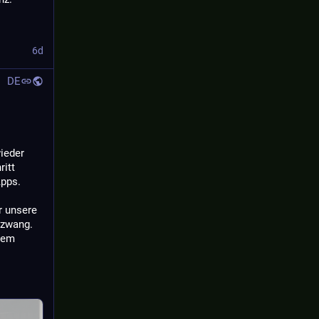
6d
DE
ieder 
itt 
pps. 
 unsere 
lzwang. 
sem 