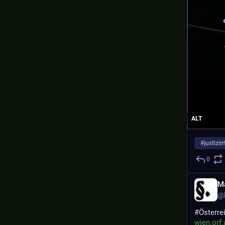
ALT
#
justizir
0
Ma
@
#
Österre
wien.orf