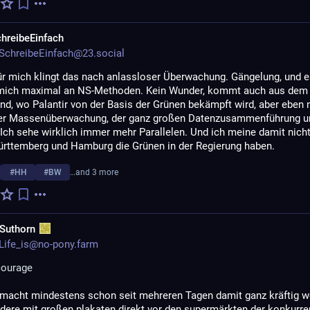
hreibeEinfach
chreibeEinfach@23.social
ür mich klingt das nach anlassloser Überwachung. Gängelung, und e
 mich maximal an NS-Methoden. Kein Wunder, kommt auch aus dem 
d, wo Palantir von der Basis der Grünen bekämpft wird, aber eben n
der Massenüberwachung, der ganz großen Datenzusammenführung un
Ich sehe wirklich immer mehr Parallelen. Und ich meine damit nicht,
rttemberg und Hamburg die Grünen in der Regierung haben. 
#
HH
#
BW
…and 3 more
.Suthorn
ife_is@no-pony.farm
courage
 macht mindestens schon seit mehreren Tagen damit ganz kräftig we
dere mit großen plakaten direkt vor den supermärkten der konkurre