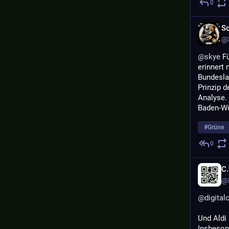
0
Sc
@S
@
skye
 F
erinnert
Bundeslan
Prinzip 
Analyse. 
Baden-Wü
#
Grüne
0
C
@L
@
digital
Und Aldi
Insbeson